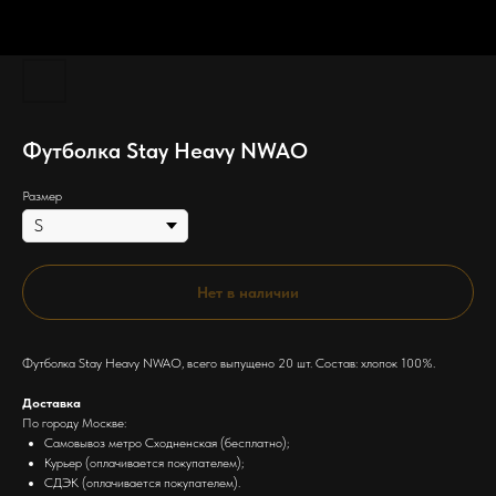
Футболка Stay Heavy NWAO
Размер
Нет в наличии
Футболка Stay Heavy NWAO, всего выпущено 20 шт. Состав: хлопок 100%.
Доставка
По городу Москве:
Самовывоз метро Сходненская (бесплатно);
Курьер (оплачивается покупателем);
СДЭК (оплачивается покупателем).