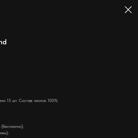
nd
ено 15 шт. Состав: хлопок 100%.
(бесплатно);
лем);