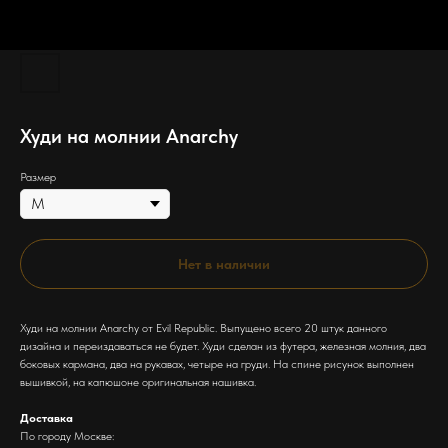
Худи на молнии Anarchy
Размер
Нет в наличии
Худи на молнии Anarchy от Evil Republic. Выпущено всего 20 штук данного
дизайна и переиздаваться не будет. Худи сделан из футера, железная молния, два
боковых кармана, два на рукавах, четыре на груди. На спине рисунок выполнен
вышивкой, на капюшоне оригинальная нашивка.
Доставка
По городу Москве: